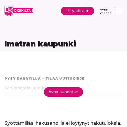
Siirry
sisältöön
Avaa
Liity kiltaan
valikko
Imatran kaupunki
Hyppää
suoraan
PYSY KÄRRYILLÄ – TILAA UUTISKIRJE
tuloksiin
Sähköpostiosoite
(pakollinen)
Avaa suodatus
Tilaa uutiskirje
Syöttämilläsi hakusanoilla ei löytynyt hakutuloksia.