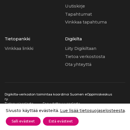
Uutiskirje
Tapahtumat
Vinkkaa tapahtuma
Tietopankki
Digikilta
Vinkkaa linkki
Liity Digikiltaan
Tietoa verkostosta
Ota yhteyttä
Digikilta-verkoston toimintaa koordinoi Suomen eOppimiskeskus
ry.
Tietosuojaseloste
Saavutettavuusseloste
Sivusto käyttää evästeitä.
Lue lisää tietosuojaselosteesta
.
Salli evästeet
Estä evästeet