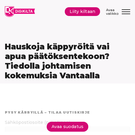
Siirry
sisältöön
Avaa
Liity kiltaan
valikko
Hauskoja käppyröitä vai
apua päätöksentekoon?
Tiedolla johtamisen
kokemuksia Vantaalla
Hyppää
suoraan
PYSY KÄRRYILLÄ – TILAA UUTISKIRJE
tuloksiin
Sähköpostiosoite
(pakollinen)
Avaa suodatus