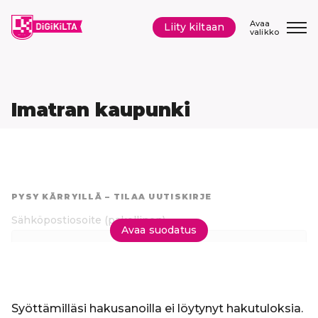
Siirry
sisältöön
Avaa
Liity kiltaan
valikko
Imatran kaupunki
Hyppää
suoraan
PYSY KÄRRYILLÄ – TILAA UUTISKIRJE
tuloksiin
Sähköpostiosoite
(pakollinen)
Avaa suodatus
Tilaa uutiskirje
Syöttämilläsi hakusanoilla ei löytynyt hakutuloksia.