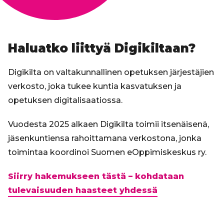
Haluatko liittyä Digikiltaan?
Digikilta on valtakunnallinen opetuksen järjestäjien
verkosto, joka tukee kuntia kasvatuksen ja
opetuksen digitalisaatiossa.
Vuodesta 2025 alkaen Digikilta toimii itsenäisenä,
jäsenkuntiensa rahoittamana verkostona, jonka
toimintaa koordinoi Suomen eOppimiskeskus ry.
Siirry hakemukseen tästä – kohdataan
tulevaisuuden haasteet yhdessä