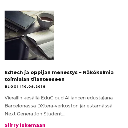
Tilaa uutiskirje
Edtech ja oppijan menestys – Näkökulmia
toimialan tilanteeseen
BLOGI |
10.09.2018
Vierailin kesällä EduCloud Alliancen edustajana
Barcelonassa DXtera-verkoston järjestämässä
Next Generation Student...
Edtech
Siirry lukemaan