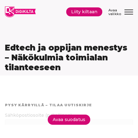
Siirry
sisältöön
Avaa
Liity kiltaan
valikko
Edtech ja oppijan menestys
– Näkökulmia toimialan
tilanteeseen
Hyppää
suoraan
PYSY KÄRRYILLÄ – TILAA UUTISKIRJE
tuloksiin
Sähköpostiosoite
(pakollinen)
Avaa suodatus