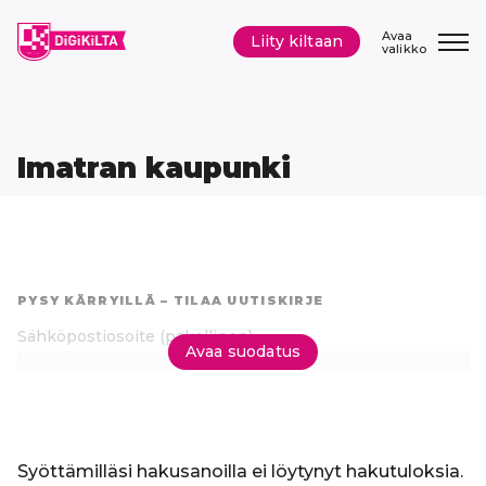
Siirry
sisältöön
Avaa
Liity kiltaan
valikko
Imatran kaupunki
Hyppää
suoraan
PYSY KÄRRYILLÄ – TILAA UUTISKIRJE
tuloksiin
Sähköpostiosoite
(pakollinen)
Avaa suodatus
Tilaa uutiskirje
Syöttämilläsi hakusanoilla ei löytynyt hakutuloksia.