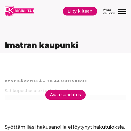
Siirry
sisältöön
Avaa
Liity kiltaan
valikko
Imatran kaupunki
Hyppää
suoraan
PYSY KÄRRYILLÄ – TILAA UUTISKIRJE
tuloksiin
Sähköpostiosoite
(pakollinen)
Avaa suodatus
Tilaa uutiskirje
Syöttämilläsi hakusanoilla ei löytynyt hakutuloksia.