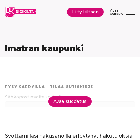
Siirry
sisältöön
Avaa
Liity kiltaan
valikko
Imatran kaupunki
Hyppää
suoraan
PYSY KÄRRYILLÄ – TILAA UUTISKIRJE
tuloksiin
Sähköpostiosoite
(pakollinen)
Avaa suodatus
Tilaa uutiskirje
Syöttämilläsi hakusanoilla ei löytynyt hakutuloksia.