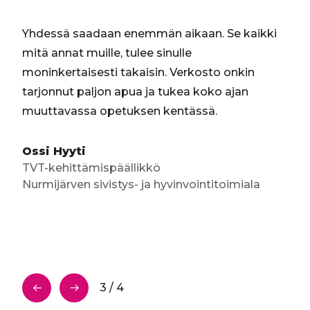
t
e
Yhdessä saadaan enemmän aikaan. Se kaikki
Dig
e
mitä annat muille, tulee sinulle
kur
t
n
moninkertaisesti takaisin. Verkosto onkin
loik
.
tarjonnut paljon apua ja tukea koko ajan
Täh
set
muuttavassa opetuksen kentässä.
kan
yötä
Ossi Hyyti
Juh
TVT-kehittämispäällikkö
Proj
Nurmijärven sivistys- ja hyvinvointitoimiala
Oul
3 / 4