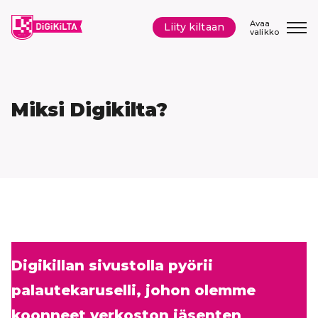
Siirry
sisältöön
Avaa
Liity kiltaan
valikko
Miksi Digikilta?
Digikillan sivustolla pyörii
palautekaruselli, johon olemme
koonneet verkoston jäsenten