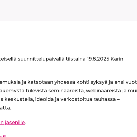
isellä suunnittelupäivällä tiistaina 19.8.2025 Karin
muksia ja katsotaan yhdessä kohti syksyä ja ensi vuot
äkemystä tulevista seminaareista, webinaareista ja mu
s keskustella, ideoida ja verkostoitua rauhassa –
atta.
n jäsenille
.