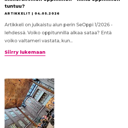
tuntuu?
ARTIKKELIT |
04.05.2026
Artikkeli on julkaistu alun perin SeOppi 1/2026 -
lehdessä. Voiko oppitunnilla alkaa sataa? Entä
voiko valtameri vastata, kun...
Immersiivinen
Siirry lukemaan
oppiminen
–
miltä
oppiminen
tuntuu?