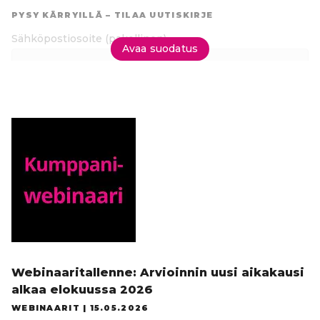
suoraan
PYSY KÄRRYILLÄ – TILAA UUTISKIRJE
tuloksiin
Sähköpostiosoite
(pakollinen)
Avaa suodatus
Tilaa uutiskirje
Webinaaritallenne: Arvioinnin uusi aikakausi
alkaa elokuussa 2026
WEBINAARIT |
15.05.2026