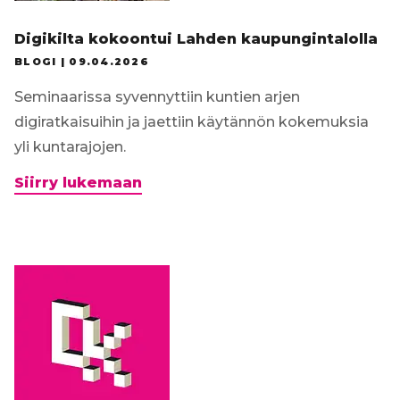
Digikilta kokoontui Lahden kaupungintalolla
BLOGI |
09.04.2026
Seminaarissa syvennyttiin kuntien arjen
digiratkaisuihin ja jaettiin käytännön kokemuksia
yli kuntarajojen.
Digikilta
Siirry lukemaan
kokoontui
Lahden
kaupungintalolla