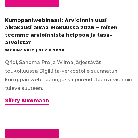
Kumppaniwebinaari: Arvioinnin uusi
aikakausi alkaa elokuussa 2026 − miten
teemme arvioinnista helppoa ja tasa-
arvoista?
WEBINAARIT |
31.03.2026
Qridi, Sanoma Pro ja Wilma järjestävät
toukokuussa Digikilta-verkostolle suunnatun
kumppaniwebinaarin, jossa pureudutaan arvioinnin
tulevaisuuteen.
Kumppaniwebinaari:
Siirry lukemaan
Arvioinnin
uusi
aikakausi
alkaa
elokuussa