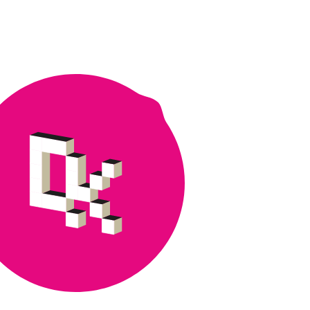
-
siirtymä
Digikillan
webinaarissa