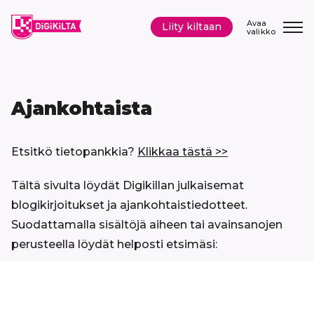
Siirry
sisältöön
Avaa
Liity kiltaan
valikko
Ajankohtaista
Etsitkö tietopankkia?
Klikkaa tästä >>
Tältä sivulta löydät Digikillan julkaisemat
blogikirjoitukset ja ajankohtaistiedotteet.
Suodattamalla sisältöjä aiheen tai avainsanojen
perusteella löydät helposti etsimäsi:
Hyppää