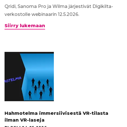
Qridi, Sanoma Pro ja Wilma järjestivät Digikilta-
verkostolle webinaarin 12.5.2026.
Webinaaritallenne:
Siirry lukemaan
Arvioinnin
uusi
aikakausi
alkaa
elokuussa
2026
Hahmotelma immersiivisestä VR-tilasta
ilman VR-laseja