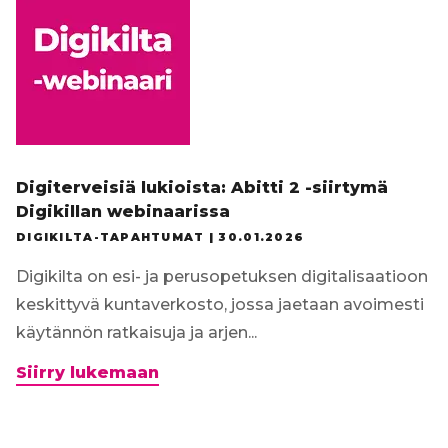
2026
−
miten
teemme
arvioinnista
helppoa
ja
Digiterveisiä lukioista: Abitti 2 -siirtymä
tasa-
Digikillan webinaarissa
arvoista?
DIGIKILTA-TAPAHTUMAT |
30.01.2026
Digikilta on esi- ja perusopetuksen digitalisaatioon
keskittyvä kuntaverkosto, jossa jaetaan avoimesti
käytännön ratkaisuja ja arjen...
Digiterveisiä
Siirry lukemaan
lukioista:
Abitti
2