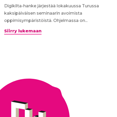
Digikilta-hanke järjestää lokakuussa Turussa
kaksipäiväisen seminaarin avoimista
oppimisympäristöistä. Ohjelmassa on...
Digikilta-
Siirry lukemaan
seminaari
8.-9.10.2019:
Avoimet
oppimisympäristöt