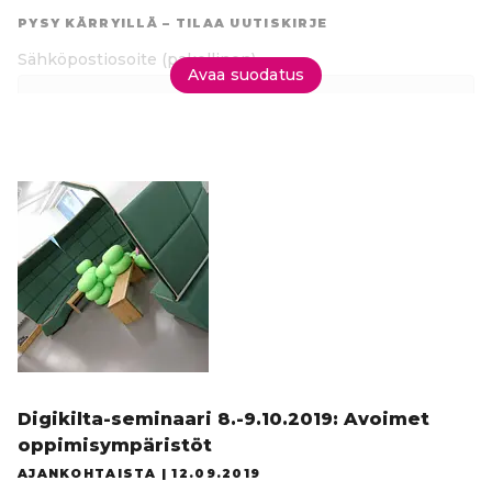
suoraan
PYSY KÄRRYILLÄ – TILAA UUTISKIRJE
tuloksiin
Sähköpostiosoite
(pakollinen)
Avaa suodatus
Tilaa uutiskirje
Digikilta-seminaari 8.-9.10.2019: Avoimet
oppimisympäristöt
AJANKOHTAISTA |
12.09.2019