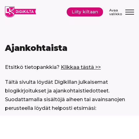
Siirry
sisältöön
Avaa
Liity kiltaan
valikko
Ajankohtaista
Etsitkö tietopankkia?
Klikkaa tästä >>
Tältä sivulta löydät Digikillan julkaisemat
blogikirjoitukset ja ajankohtaistiedotteet.
Suodattamalla sisältöjä aiheen tai avainsanojen
perusteella löydät helposti etsimäsi:
Hyppää