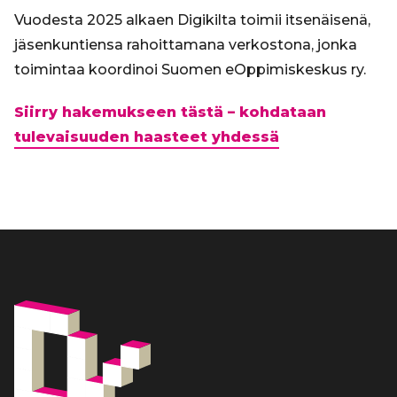
Vuodesta 2025 alkaen Digikilta toimii itsenäisenä,
jäsenkuntiensa rahoittamana verkostona, jonka
toimintaa koordinoi Suomen eOppimiskeskus ry.
Siirry hakemukseen tästä – kohdataan
tulevaisuuden haasteet yhdessä