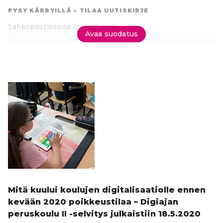
suoraan
PYSY KÄRRYILLÄ – TILAA UUTISKIRJE
tuloksiin
Sähköpostiosoite
(pakollinen)
Avaa suodatus
Tilaa uutiskirje
Mitä kuului koulujen digitalisaatiolle ennen
kevään 2020 poikkeustilaa – Digiajan
peruskoulu II -selvitys julkaistiin 18.5.2020