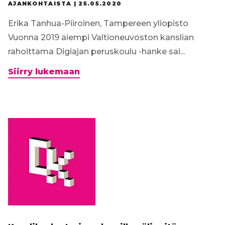
AJANKOHTAISTA |
25.05.2020
Erika Tanhua-Piiroinen, Tampereen yliopisto
Vuonna 2019 aiempi Valtioneuvoston kanslian
rahoittama Digiajan peruskoulu -hanke sai...
Mitä
Siirry lukemaan
kuului
koulujen
digitalisaatiolle
ennen
kevään
2020
poikkeustilaa
–
Digiajan
peruskoulu
II
-