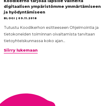
Koodikerho tarjoaa lapsille välineitä
selvitys
digitaalisen ympäristömme ymmärtämiseen
julkaistiin
ja hyödyntämiseen
18.5.2020
BLOGI |
09.11.2018
Tutustu Koodikerhon esitteeseen Ohjelmointia ja
tietokoneiden toiminnan oivaltamista tarvitaan
tietoyhteiskunnassa koko ajan...
Koodikerho
Siirry lukemaan
tarjoaa
lapsille
välineitä
digitaalisen
ympäristömme
ymmärtämiseen
ja
hyödyntämiseen