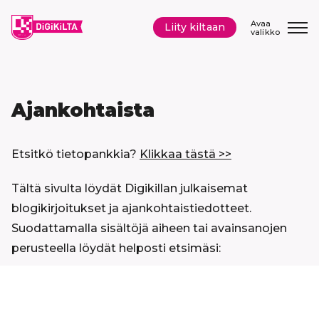
Siirry
sisältöön
Avaa
Liity kiltaan
valikko
Ajankohtaista
Etsitkö tietopankkia?
Klikkaa tästä >>
Tältä sivulta löydät Digikillan julkaisemat
blogikirjoitukset ja ajankohtaistiedotteet.
Suodattamalla sisältöjä aiheen tai avainsanojen
perusteella löydät helposti etsimäsi:
Hyppää