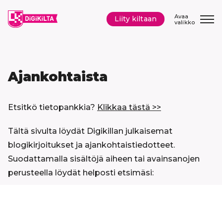
Siirry
sisältöön
Avaa
Liity kiltaan
valikko
Ajankohtaista
Etsitkö tietopankkia?
Klikkaa tästä >>
Tältä sivulta löydät Digikillan julkaisemat
blogikirjoitukset ja ajankohtaistiedotteet.
Suodattamalla sisältöjä aiheen tai avainsanojen
perusteella löydät helposti etsimäsi:
Hyppää