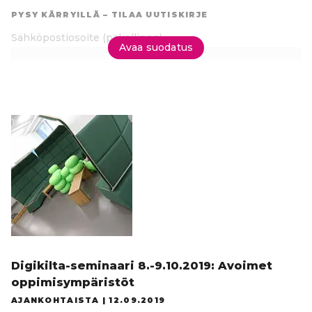
suoraan
PYSY KÄRRYILLÄ – TILAA UUTISKIRJE
tuloksiin
Sähköpostiosoite
(pakollinen)
Avaa suodatus
Tilaa uutiskirje
Digikilta-seminaari 8.-9.10.2019: Avoimet
oppimisympäristöt
AJANKOHTAISTA |
12.09.2019