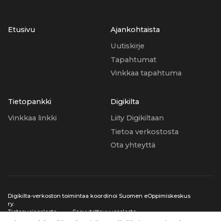
Etusivu
Ajankohtaista
Uutiskirje
Tapahtumat
Vinkkaa tapahtuma
Tietopankki
Digikilta
Vinkkaa linkki
Liity Digikiltaan
Tietoa verkostosta
Ota yhteyttä
Digikilta-verkoston toimintaa koordinoi Suomen eOppimiskeskus
ry.
Tietosuojaseloste
Saavutettavuusseloste