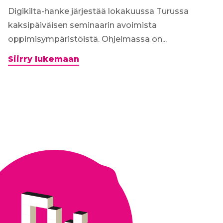
Digikilta-hanke järjestää lokakuussa Turussa
kaksipäiväisen seminaarin avoimista
oppimisympäristöistä. Ohjelmassa on...
Digikilta-
Siirry lukemaan
seminaari
8.-9.10.2019:
Avoimet
oppimisympäristöt