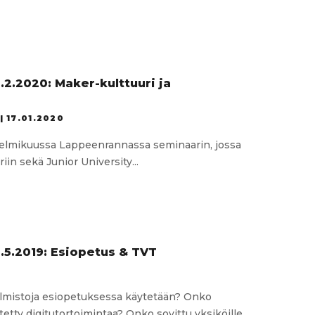
.2.2020: Maker-kulttuuri ja
|
17.01.2020
 helmikuussa Lappeenrannassa seminaarin, jossa
in sekä Junior University...
a-
ri
:
i
8.5.2019: Esiopetus & TVT
9
oyhteistyö
hjelmistoja esiopetuksessa käytetään? Onko
tetty digitutortoimintaa? Onko sovittu yksiköille