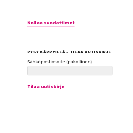
Hyppää
Nollaa suodattimet
suoraan
tuloksiin
PYSY KÄRRYILLÄ – TILAA UUTISKIRJE
Sähköpostiosoite
(pakollinen)
Tilaa uutiskirje