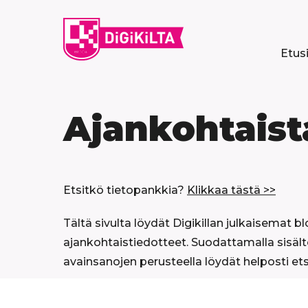
Siirry
sisältöön
Etus
Ajankohtaist
Etsitkö tietopankkia?
Klikkaa tästä >>
Tältä sivulta löydät Digikillan julkaisemat bl
ajankohtaistiedotteet. Suodattamalla sisält
avainsanojen perusteella löydät helposti et