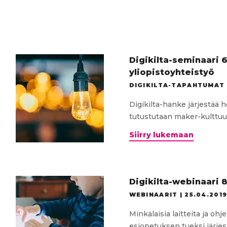
Digikilta-seminaari 6
yliopistoyhteistyö
DIGIKILTA-TAPAHTUMAT 
Digikilta-hanke järjestää
tutustutaan maker-kulttuuri
Digikilt
Siirry lukemaan
seminaa
6.2.2020
Maker-
kulttuur
Digikilta-webinaari 
ja
WEBINAARIT |
25.04.201
yliopist
Minkälaisia laitteita ja o
esiopetuksen tueksi järjes