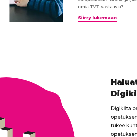
omia TVT-vastaavia?
Digikilt
Siirry lukemaan
webinaa
8.5.2019:
Esiopet
&
TVT
Haluat
Digiki
Digikilta 
opetuksen 
tukee kunt
opetuksen 