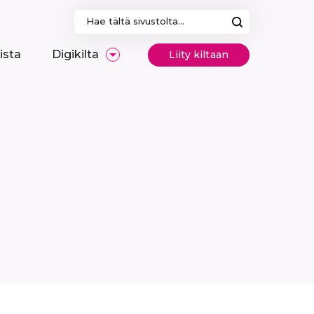
Haku:
ista
Digikilta
Liity kiltaan