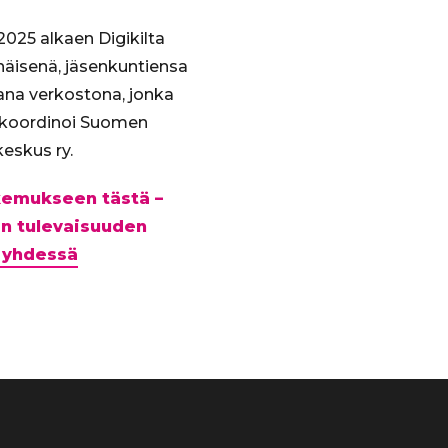
025 alkaen Digikilta
enäisenä, jäsenkuntiensa
ana verkostona, jonka
 koordinoi Suomen
eskus ry.
akemukseen tästä –
n tulevaisuuden
 yhdessä