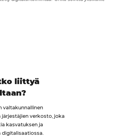
a-
ri
us
ko liittyä
ltaan?
on valtakunnallinen
järjestäjien verkosto, joka
ia kasvatuksen ja
digitalisaatiossa.