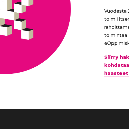
Vuodesta 2
toimii its
rahoittam
toimintaa
eOppimisk
Siirry h
kohdataa
haasteet