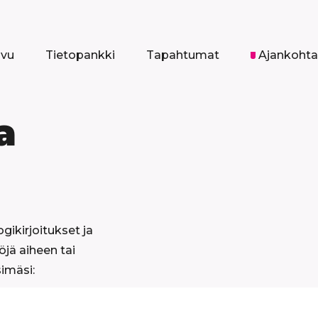
ivu
Tietopankki
Tapahtumat
Ajankohta
a
ogikirjoitukset ja
öjä aiheen tai
simäsi: