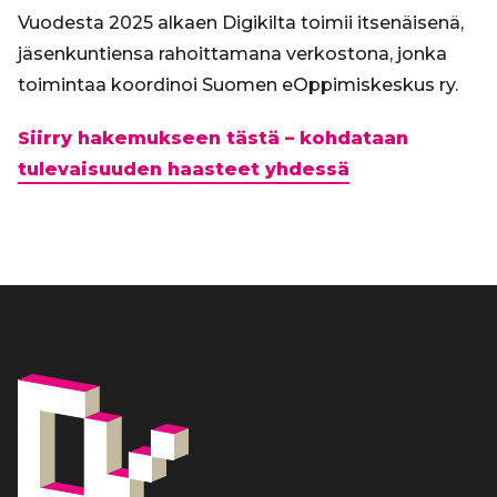
Vuodesta 2025 alkaen Digikilta toimii itsenäisenä,
jäsenkuntiensa rahoittamana verkostona, jonka
toimintaa koordinoi Suomen eOppimiskeskus ry.
Siirry hakemukseen tästä – kohdataan
tulevaisuuden haasteet yhdessä