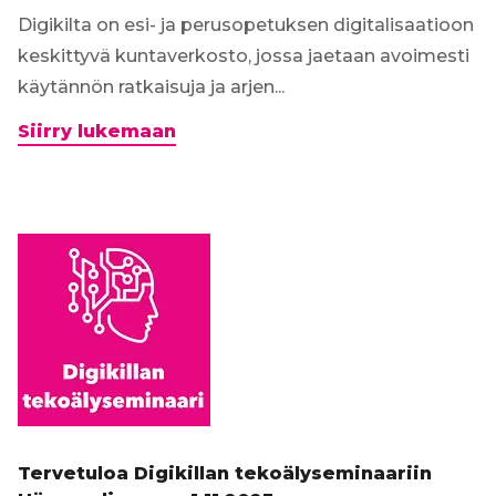
Digikilta on esi- ja perusopetuksen digitalisaatioon
keskittyvä kuntaverkosto, jossa jaetaan avoimesti
käytännön ratkaisuja ja arjen...
Digiterveisiä
Siirry lukemaan
lukioista:
Abitti
2
-
siirtymä
Digikillan
webinaarissa
Tervetuloa Digikillan tekoälyseminaariin