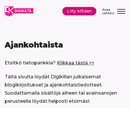
Siirry
sisältöön
Avaa
Liity kiltaan
valikko
Ajankohtaista
Etsitkö tietopankkia?
Klikkaa tästä >>
Tältä sivulta löydät Digikillan julkaisemat
blogikirjoitukset ja ajankohtaistiedotteet.
Suodattamalla sisältöjä aiheen tai avainsanojen
perusteella löydät helposti etsimäsi:
Hyppää