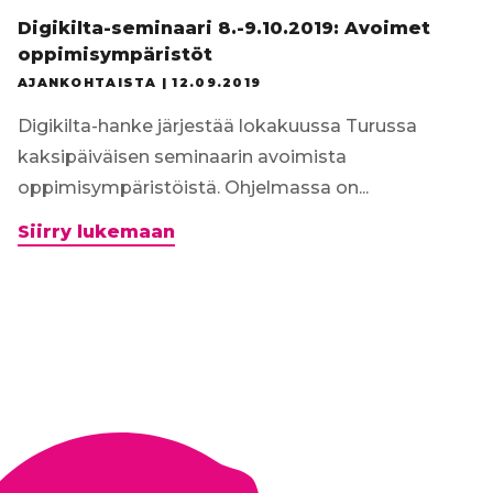
Digikilta-seminaari 8.-9.10.2019: Avoimet
oppimisympäristöt
AJANKOHTAISTA |
12.09.2019
Digikilta-hanke järjestää lokakuussa Turussa
kaksipäiväisen seminaarin avoimista
oppimisympäristöistä. Ohjelmassa on...
Digikilta-
Siirry lukemaan
seminaari
8.-9.10.2019:
Avoimet
oppimisympäristöt