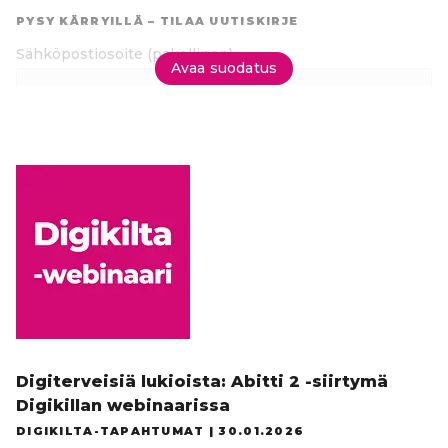
suoraan
PYSY KÄRRYILLÄ – TILAA UUTISKIRJE
tuloksiin
Sähköpostiosoite
(pakollinen)
Avaa suodatus
Tilaa uutiskirje
Digiterveisiä lukioista: Abitti 2 -siirtymä
Digikillan webinaarissa
DIGIKILTA-TAPAHTUMAT |
30.01.2026