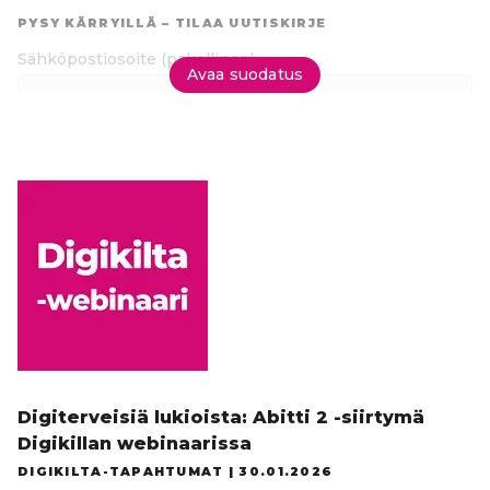
suoraan
PYSY KÄRRYILLÄ – TILAA UUTISKIRJE
tuloksiin
Sähköpostiosoite
(pakollinen)
Avaa suodatus
Tilaa uutiskirje
Digiterveisiä lukioista: Abitti 2 -siirtymä
Digikillan webinaarissa
DIGIKILTA-TAPAHTUMAT |
30.01.2026