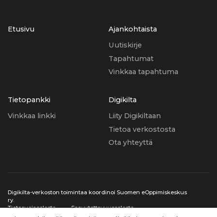
Etusivu
Ajankohtaista
Uutiskirje
Tapahtumat
Vinkkaa tapahtuma
Tietopankki
Digikilta
Vinkkaa linkki
Liity Digikiltaan
Tietoa verkostosta
Ota yhteyttä
Digikilta-verkoston toimintaa koordinoi Suomen eOppimiskeskus
ry.
Tietosuojaseloste
Saavutettavuusseloste