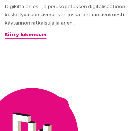
Digikilta on esi- ja perusopetuksen digitalisaatioon
keskittyvä kuntaverkosto, jossa jaetaan avoimesti
käytännön ratkaisuja ja arjen...
Digiterveisiä
Siirry lukemaan
lukioista:
Abitti
2
-
siirtymä
Digikillan
webinaarissa