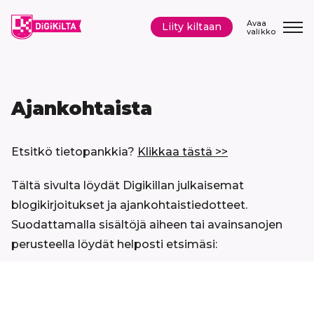
Siirry
sisältöön
Avaa
Liity kiltaan
valikko
Ajankohtaista
Etsitkö tietopankkia?
Klikkaa tästä >>
Tältä sivulta löydät Digikillan julkaisemat
blogikirjoitukset ja ajankohtaistiedotteet.
Suodattamalla sisältöjä aiheen tai avainsanojen
perusteella löydät helposti etsimäsi:
Hyppää